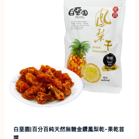
白堊園|百分百純天然無糖金鑽鳳梨乾-果乾首
選